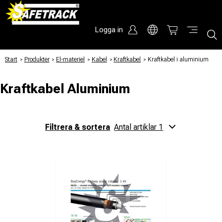
Logga in
Start
/
Produkter
/
El-materiel
/
Kabel
/
Kraftkabel
/
Kraftkabel i aluminium
Kraftkabel Aluminium
Filtrera & sortera
Antal artiklar 1