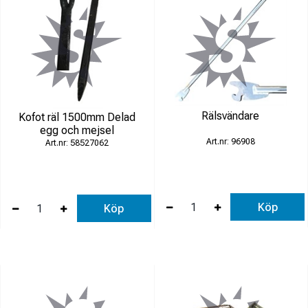
Rälsvändare
Kofot räl 1500mm Delad
egg och mejsel
96908
58527062
Köp
Köp