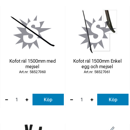
Arbete med räls och rälsspik
Montering och demontering av infästningar
Justering, brytning och lyft av tunga komponenter
Underhåll av växlar och spårutrustning
Entreprenad och infrastruktur
Kofot räl 1500mm med
Kofot räl 1500mm Enkel
Med rätt handverktyg för järnväg blir arbetet i spårmiljö säkrare,
mejsel
egg och mejsel
effektivare och bättre anpassat för professionellt underhåll.
58527060
58527061
Köp
Köp