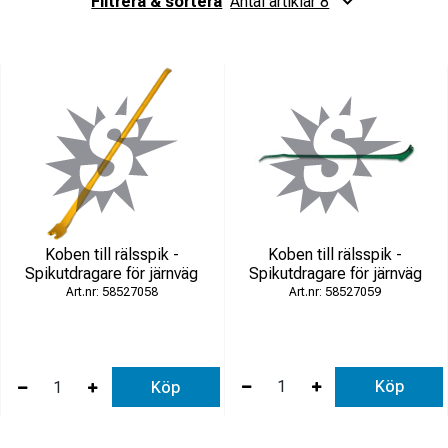
Filtrera & sortera
Antal artiklar 8
rälsspik, räls, infästningar, växlar, flaggspel och andra uppgifter
inom järnvägsunderhåll och infrastruktur.
Produkttyper
Koben och spikutdragare för rälsspik
Kofotar och spett för rälsarbete
Rälsvändare
Koben till rälsspik -
Koben till rälsspik -
Växelverktyg
Spikutdragare för järnväg
Spikutdragare för järnväg
Handverktyg för spårmiljö
58527059
58527058
Användningsområden
Köp
Köp
Järnvägsarbete och spårunderhåll