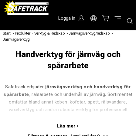
Logga in
Start
/
Produkter
/
Verktyg & Redskap
/
Järnvägsverktyg/redskap
/
Järnvägsverktyg
Handverktyg för järnväg och
spårarbete
Safetrack erbjuder
järnvägsverktyg och handverktyg för
spårarbete
, rälsarbete och underhåll av järnväg. Sortimentet
omfattar bland annat koben, kofotar, spett, rälsvändare,
växelverktyg och andra robusta verktyg för professionell
användning i spårmiljö.
Verktygen är framtagna för krävande arbetsmoment där styrka,
precision och driftsäkerhet är viktigt. De används vid arbete med