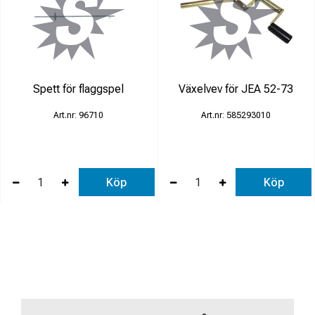
Spett för flaggspel
Växelvev för JEA 52-73
96710
585293010
Köp
Köp