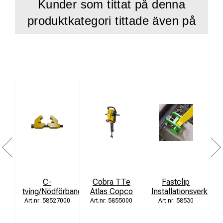
Kunder som tittat på denna
produktkategori tittade även på
C-
Cobra TTe
Fastclip
cl
tving/Nödförband
Atlas Copco
Installationsverktyg
58527000
5855000
58530