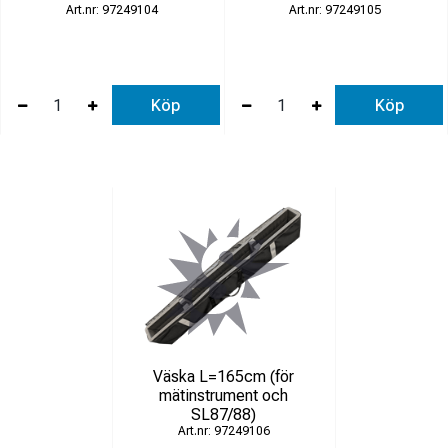
97249104
97249105
Köp
Köp
Väska L=165cm (för
mätinstrument och
SL87/88)
97249106