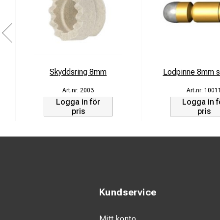
Skyddsring 8mm
Lodpinne 8mm s
2003
1001
Logga in för
Logga in f
pris
pris
Kundservice
Mitt konto