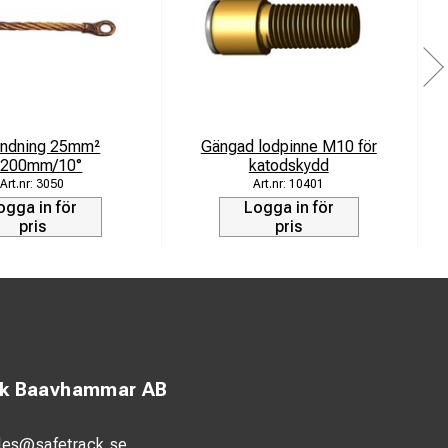
indning 25mm²
Gängad lodpinne M10 för
=200mm/10°
katodskydd
3050
10401
ogga in för
Logga in för
pris
pris
ck Baavhammar AB
les@safetrack.se