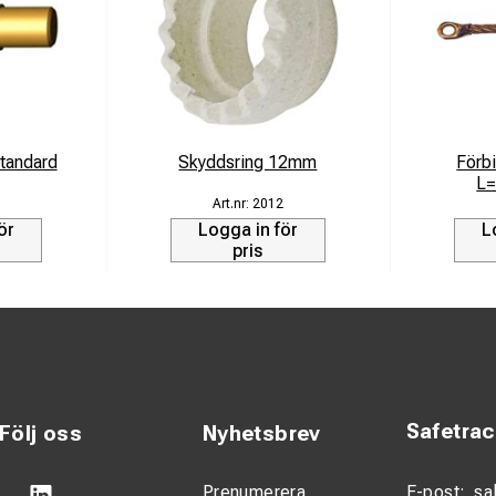
tandard
Skyddsring 12mm
Förb
L
1
2012
ör
Logga in för
L
pris
Safetra
Följ oss
Nyhetsbrev
Prenumerera
E-post:
sa