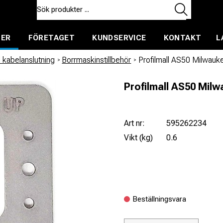
TER
FÖRETAGET
KUNDSERVICE
KONTAKT
L
ent för uthyrning
 kabelanslutning
/
Borrmaskinstillbehör
/
Profilmall AS50 Milwauk
Profilmall AS50 Mil
Art nr:
595262234
Vikt (kg)
0.6
Beställningsvara