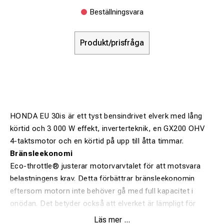
Beställningsvara
Produkt/prisfråga
HONDA EU 30is är ett tyst bensindrivet elverk med lång
körtid och 3 000 W effekt, inverterteknik, en GX200 OHV
4-taktsmotor och en körtid på upp till åtta timmar.
Bränsleekonomi
Eco-throttle® justerar motorvarvtalet för att motsvara
belastningens krav. Detta förbättrar bränsleekonomin
eftersom motorn inte behöver gå med full kapacitet i
onödan. Det betyder också att elverket är lämpligt för
långvarig kontinuerlig drift.
Läs mer ...