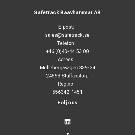
Startsystem: Snörstart och elstart
Safetrack Baavhammar AB
Hjulsats Ja
E-post:
Ljudnivå vid användaren (dB(A)): 74.0
sales@safetrack.se
Garanterad övre ljudnivå (dB(A)): 91.0
Telefon:
Storlek, LxBxH: 658 x 482 x 570 mm (inkl. hjul)
+46 (0)40-44 53 00
Adress:
Torrvikt: 61.2 kg
Möllebergavägen 339-24
24593 Staffanstorp
Reg.no:
556342-1451
Följ oss