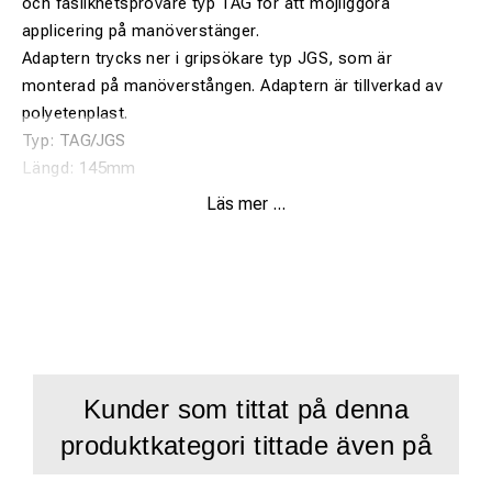
och faslikhetsprovare typ TAG för att möjliggöra
applicering på manöverstänger.
Adaptern trycks ner i gripsökare typ JGS, som är
monterad på manöverstången. Adaptern är tillverkad av
polyetenplast.
Typ: TAG/JGS
Längd: 145mm
Diam: 40
Läs mer ...
Vikt: 0,09kg
Kunder som tittat på denna
produktkategori tittade även på