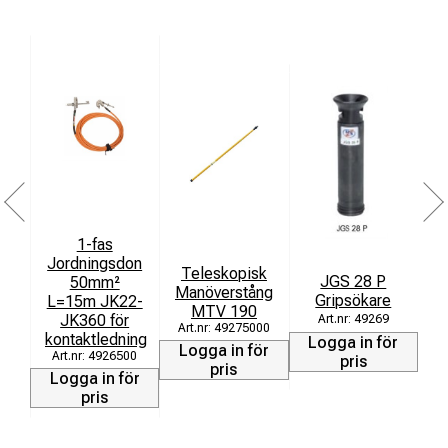
1-fas
Jordningsdon
Teleskopisk
S
JGS 28 P
50mm²
Manöverstång
Gripsökare
L=15m JK22-
MTV 190
JK360 för
49269
49275000
kontaktledning
Logga in för
Logga in för
L
4926500
pris
pris
Logga in för
pris