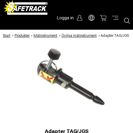
Logga in
Start
/
Produkter
/
Mätinstrument
/
Övriga mätinstrument
/
Adapter TAG/JGS
Adapter TAG/JGS