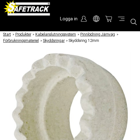
Logga in
Start
/
Produkter
/
Kabelanslutningssystem
/
Pinnlödning Järnväg
/
Förbrukningsmateriel
/
Skyddsringar
/
Skyddsring 12mm