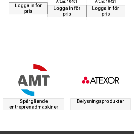
10401
10421
L
Logga in för
Logga in för
Logga in för
pris
pris
pris
Spårgående
Belysningsprodukter
entreprenadmaskiner