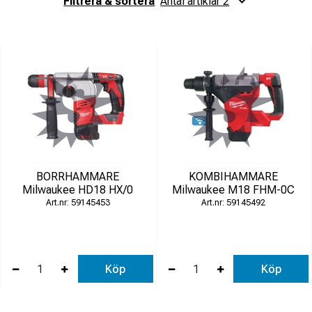
kraft och uthållighet, som i t.ex
Filtrera & sortera
Antal artiklar 2
Milwaukee Borrmaskin-
Hammare M18
.
Vi representerar dessutom hela Milwaukees produktsortiment.
Utöver borrmaskiner har vi även Milwaukee
borrskruvdragare
,
kabelsaxar
,
mutterdragare
,
vinkelslipar
,
batterier och laddare
.
Hittar du inte det ni söker, vänligen
kontakta oss
direkt så
hjälper vi dig!
BORRHAMMARE
KOMBIHAMMARE
Milwaukee HD18 HX/0
Milwaukee M18 FHM-0C
59145453
59145492
Köp
Köp