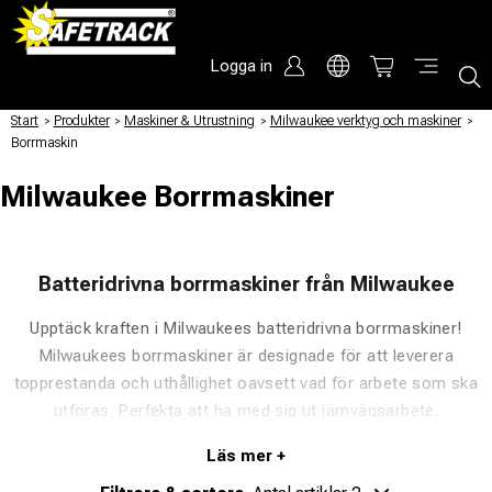
Logga in
Start
/
Produkter
/
Maskiner & Utrustning
/
Milwaukee verktyg och maskiner
/
Borrmaskin
Milwaukee Borrmaskiner
Batteridrivna borrmaskiner från Milwaukee
Upptäck kraften i Milwaukees batteridrivna borrmaskiner!
Milwaukees borrmaskiner är designade för att leverera
topprestanda och uthållighet oavsett vad för arbete som ska
utföras. Perfekta att ha med sig ut järnvägsarbete.
Med de senaste POWERSTATE™-motorerna och REDLITHIUM-
ION™ High Output™-batteritekniken garanteras överlägsen