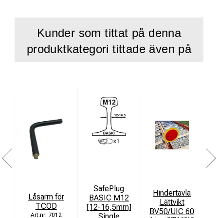
Kunder som tittat på denna
produktkategori tittade även på
SafePlug
Hindertavla
Låsarm för
BASIC M12
Lättvikt
TCOD
[12-16,5mm]
BV50/UIC 60
Single
T
7012