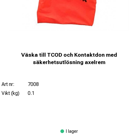
Väska till TCOD och Kontaktdon med
säkerhetsutlösning axelrem
Art nr:
7008
Vikt (kg)
0.1
I lager