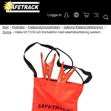
Logga in
Start
/
Produkter
/
Kabelanslutningssystem
/
SafeGrip Rälskontaktklämmor
/
Övriga
/
Väska till TCOD och Kontaktdon med säkerhetsutlösning axelrem