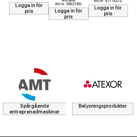
97116210
59021BD
Logga in för
Logga in för
Logga in för
L
pris
pris
pris
Spårgående
Belysningsprodukter
entreprenadmaskiner