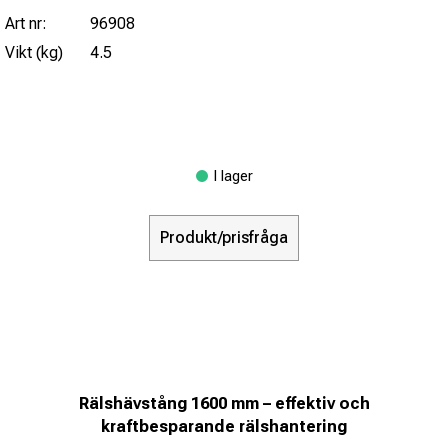
Art nr:
96908
Vikt (kg)
4.5
I lager
Produkt/prisfråga
Rälshävstång 1600 mm – effektiv och
kraftbesparande rälshantering