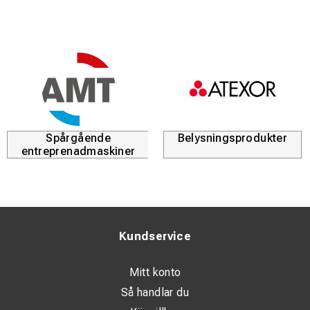
Vikt: 4,5 kg
Material: Specialstål med hög hållfasthet
Användning: Manuell lutning och positionering av räls
Spårgående
Belysningsprodukter
entreprenadmaskiner
Kundservice
Mitt konto
Så handlar du