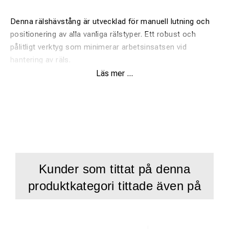
Denna rälshävstång är utvecklad för manuell lutning och
positionering av alla vanliga rälstyper. Ett robust och
pålitligt verktyg som minimerar arbetsinsatsen vid
hantering av räls.
Läs mer ...
Fördelar:
Anpassad för alla vanliga rälstyper
Optimal längd för minskad arbetsbelastning
Tillverkad i högkvalitativt specialstål
Robust och slitstark konstruktion
Kunder som tittat på denna
Enkel och effektiv användning
produktkategori tittade även på
Produktbeskrivning:
Rälshävstången är tillverkad i specialstål med hög