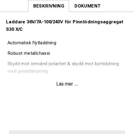
BESKRIVNING
DOKUMENT
Laddare 36V/7A-100/240V för Pinnlödningsaggregat
S30 X/C
Automatisk flytladdning
Robust metallchassi
Skydd mot omvänd polaritet & skydd mot kortslutning
med gnistdämpning
Belastningsstyrd kylfläkt
Läs mer ...
Teknisk specifikation Art.nr. 8049
Laddström 7,0A
Batterityp Bly-/syrabatterier
Uteffekt 375W max.