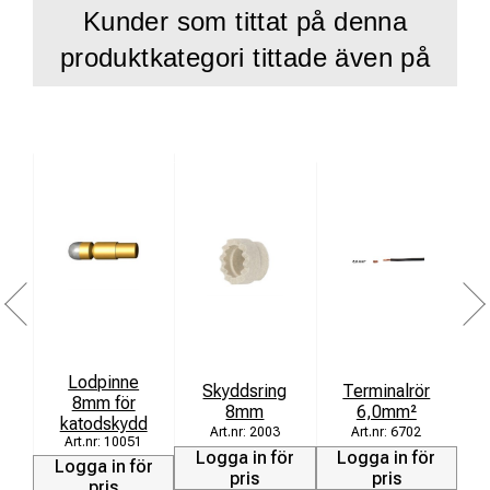
Kunder som tittat på denna
Driftstemperatur -0°C till +40°C
produktkategori tittade även på
Nätström 100-240VAC/50-60Hz
DC-Out 1,2m laddningssladd med Neutrik NL4FX
Mått BxDxH 112x226x52mm
Vikt 1,4kg
CE-godkänd
Lodpinne
L
Skyddsring
Terminalrör
8mm för
8mm
6,0mm²
katodskydd
2003
6702
10051
Logga in för
Logga in för
Logga in för
L
pris
pris
pris