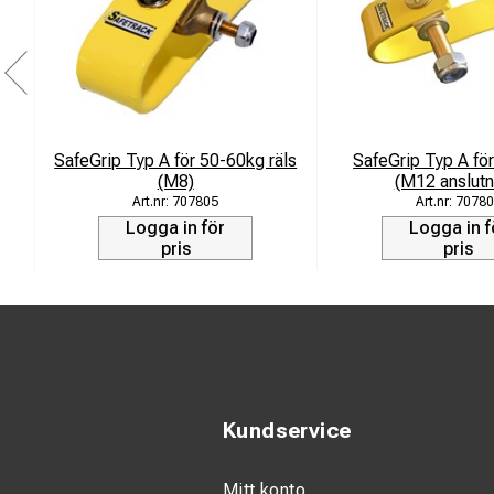
SafeGrip Typ A för 50-60kg räls
SafeGrip Typ A fö
(M8)
(M12 anslutn
707805
70780
Logga in för
Logga in f
pris
pris
Kundservice
Mitt konto