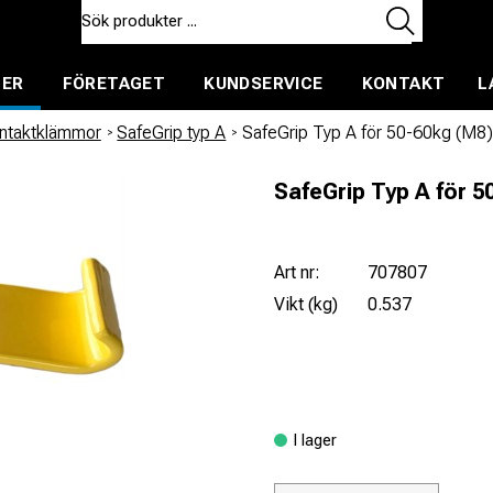
TER
FÖRETAGET
KUNDSERVICE
KONTAKT
L
ent för uthyrning
ontaktklämmor
/
SafeGrip typ A
/
SafeGrip Typ A för 50-60kg (M8)
SafeGrip Typ A för 5
Art nr:
707807
Vikt (kg)
0.537
I lager