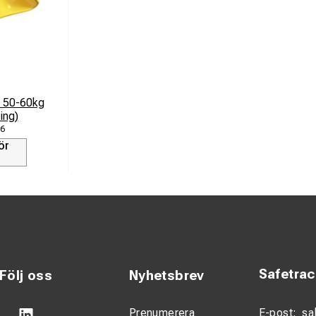
r 50-60kg
ing)
6
ör
Safetra
Följ oss
Nyhetsbrev
Prenumerera
E-post:
sa