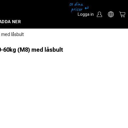
Logga in
ADDA NER
Säkerhetssystem och övervakningssystem
 med låsbult
0-60kg (M8) med låsbult