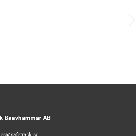
ck Baavhammar AB
les@safetrack.se