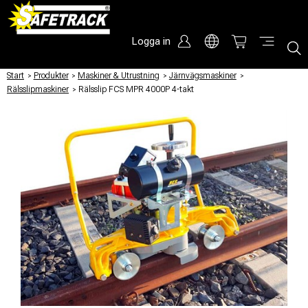
Logga in
Start
/
Produkter
/
Maskiner & Utrustning
/
Järnvägsmaskiner
/
Rälsslipmaskiner
/
Rälsslip FCS MPR 4000P 4-takt