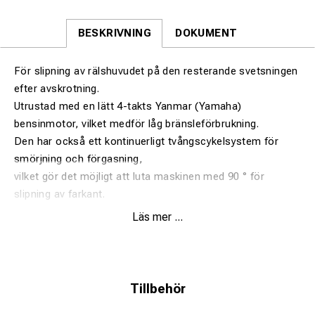
BESKRIVNING
DOKUMENT
För slipning av rälshuvudet på den resterande svetsningen
efter avskrotning.
Utrustad med en lätt 4-takts Yanmar (Yamaha)
bensinmotor, vilket medför låg bränsleförbrukning.
Den har också ett kontinuerligt tvångscykelsystem för
smörjning och förgasning,
vilket gör det möjligt att luta maskinen med 90 ° för
slipning av farkant.
Överföringen från motorn till slipstenen sker tack vare ett
Läs mer ...
kilrem med spännare.
Remskivsystemet, bältet och spännaren är placerade i ett
speciellt fack som skyddar dem under slipningen från
gnistor.
Tillbehör
Hjulen, översättningsrullarna i kullager, bågen för