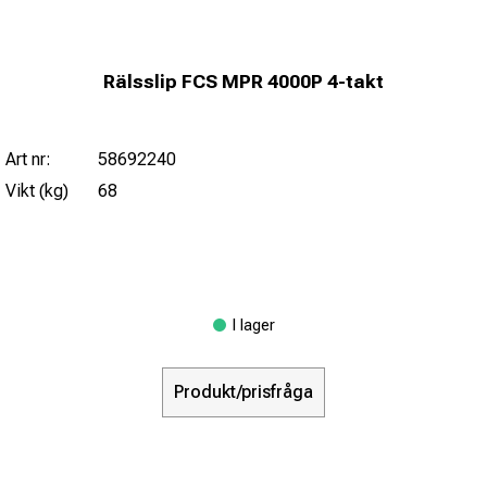
Rälsslip FCS MPR 4000P 4-takt
Art nr:
58692240
Vikt (kg)
68
I lager
Produkt/prisfråga