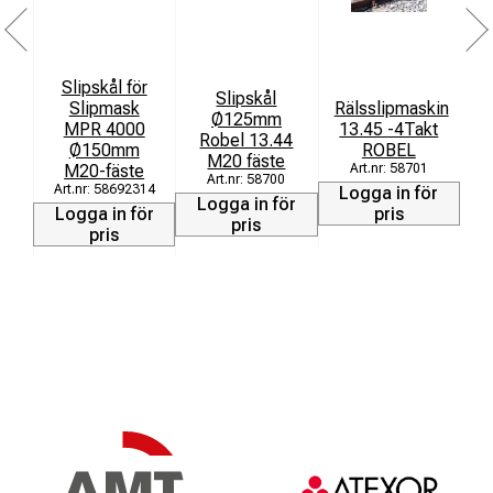
Slipskål för
Slipskål
Slipmask
Rälsslipmaskin
R
Ø125mm
MPR 4000
13.45 -4Takt
Robel 13.44
Ø150mm
ROBEL
M20 fäste
M20-fäste
58701
58700
58692314
Logga in för
L
Logga in för
Logga in för
pris
pris
pris