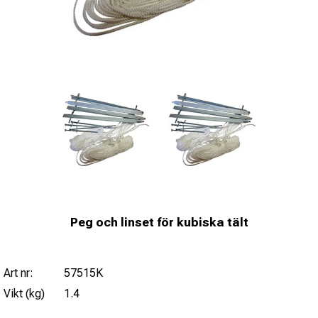
Peg och linset för kubiska tält
Art nr:
57515K
Vikt (kg)
1.4