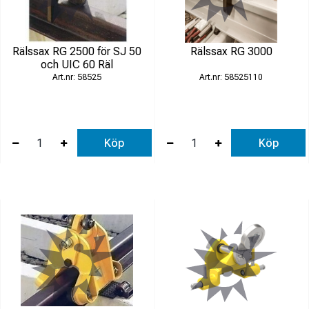
Rälssax RG 2500 för SJ 50
Rälssax RG 3000
och UIC 60 Räl
58525
58525110
Köp
Köp