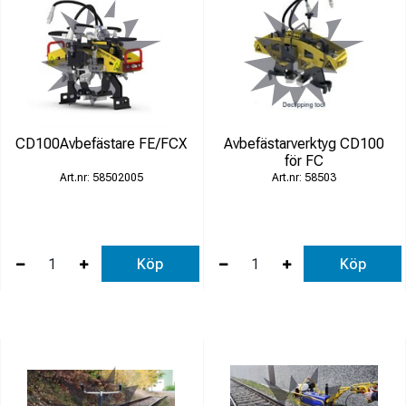
CD100Avbefästare FE/FCX
Avbefästarverktyg CD100
för FC
58502005
58503
Köp
Köp