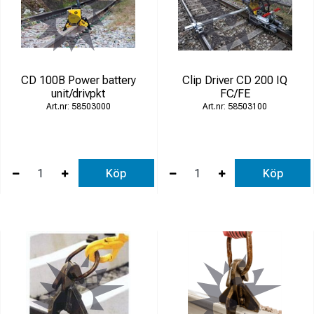
CD 100B Power battery
Clip Driver CD 200 IQ
unit/drivpkt
FC/FE
58503000
58503100
Köp
Köp