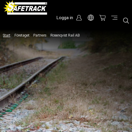
Logga in
Start
/
Företaget
/
Partners
/
Rosenqvist Rail AB