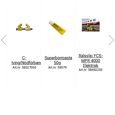
Rälsslip FCS-
C-
Superborrpasta
MPR 4000
tving/Nödförband
50g
Elektrisk
[
58527000
59579
58692250