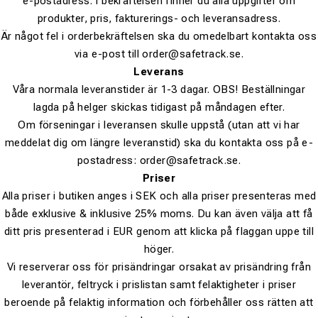
e-postadress. I bekräftelsen finner du alla uppgifter om
produkter, pris, fakturerings- och leveransadress.
Är något fel i orderbekräftelsen ska du omedelbart kontakta oss
via e-post till order@safetrack.se.
Leverans
Våra normala leveranstider är 1-3 dagar. OBS! Beställningar
lagda på helger skickas tidigast på måndagen efter.
Om förseningar i leveransen skulle uppstå (utan att vi har
meddelat dig om längre leveranstid) ska du kontakta oss på e-
postadress: order@safetrack.se.
Priser
Alla priser i butiken anges i SEK och alla priser presenteras med
både exklusive & inklusive 25% moms. Du kan även välja att få
ditt pris presenterad i EUR genom att klicka på flaggan uppe till
höger.
Vi reserverar oss för prisändringar orsakat av prisändring från
leverantör, feltryck i prislistan samt felaktigheter i priser
beroende på felaktig information och förbehåller oss rätten att