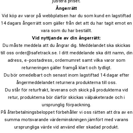
justera priset.
Ångerrätt
Vid köp av varor på webbplatsen har du som kund en lagstiftad
14 dagars ångerrätt som gäller från det att du har tagit emot en
vara som du har beställt.
Vid nyttjande av din ångerrätt:
Du måste meddela att du ångrar dig. Meddelandet ska skickas
till oss order@safetrack.se. I ditt meddelande ska ditt namn, din
adress, e-postadress, ordernumret samt vilka varor som
returneringen gäller framgå klart och tydligt.
Du bör omedelbart och senast inom lagstiftad 14 dagar efter
ångermeddelandet returnera produkterna till oss.
Du står för returfrakt, leverans och skick på produkterna vid
retur, produkterna bör därför skickas välpaketerade och i
ursprunglig förpackning.
På återbetalningsbeloppet förbehåller vi oss rätten att dra av en
summa motsvarande värdeminskningen jämfört med varans
ursprungliga värde vid använd eller skadad produkt.