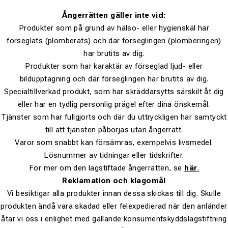
Ångerrätten gäller inte vid:
Produkter som på grund av hälso- eller hygienskäl har
förseglats (plomberats) och där förseglingen (plomberingen)
har brutits av dig.
Produkter som har karaktär av förseglad ljud- eller
bildupptagning och där förseglingen har brutits av dig.
Specialtillverkad produkt, som har skräddarsytts särskilt åt dig
eller har en tydlig personlig prägel efter dina önskemål.
Tjänster som har fullgjorts och där du uttryckligen har samtyckt
till att tjänsten påbörjas utan ångerrätt.
Varor som snabbt kan försämras, exempelvis livsmedel.
Lösnummer av tidningar eller tidskrifter.
För mer om den lagstiftade ångerrätten, se
här
.
Reklamation och klagomål
Vi besiktigar alla produkter innan dessa skickas till dig. Skulle
produkten ändå vara skadad eller felexpedierad när den anländer
åtar vi oss i enlighet med gällande konsumentskyddslagstiftning