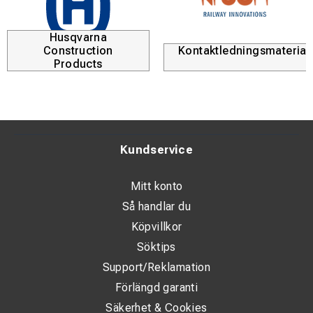
pressar upp till 150mm²
Husqvarna
levreras med väska och laddare
Construction
Kontaktledningsmaterial
Products
vikt 5,1kg
Kundservice
Mitt konto
Så handlar du
Köpvillkor
Söktips
Support/Reklamation
Förlängd garanti
Säkerhet & Cookies