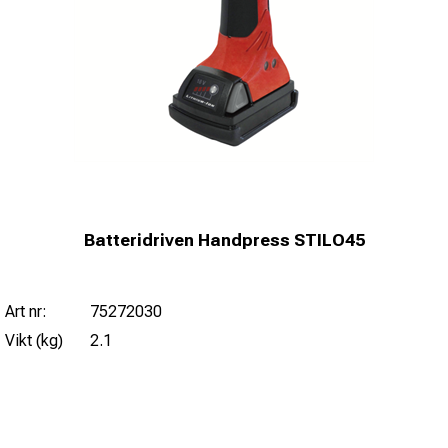
Batteridriven Handpress STILO45
Art nr:
75272030
Vikt (kg)
2.1