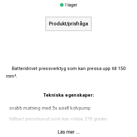
I lager
Produkt/prisfråga
Batteridrivet pressverktyg som kan pressa upp till 150
mm².
Tekniska egenskaper:
snabb matning med 3x axiell kolvpump
fällbart presshuvud som kan vridas 270 grader
automatisk tryckbegränsning och övervakning med
Läs mer ...