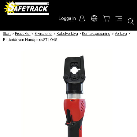
Logga in
Start
/
Produkter
/
El-materiel
/
Kabelverktyg
/
Kontaktpressning
/
Verktyg
/
Batteridriven Handpress STILO45