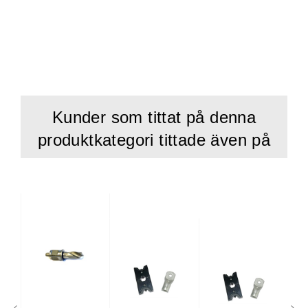
trycksensor
mjukstart och snabbstopp
avstängning av motorn och automatisk retur efter
avslutad tryckning
elektronisk styrning och övervakning av
pressningsprocessen
Kunder som tittat på denna
manuell spolning tillbaka
produktkategori tittade även på
automatiskt energisparläge
lagrar alla krympnings- och felmeddelanden i
internminnet
läser alla cykler och felmeddelanden via USB
Kontrollerad motorstyrning för att öka livslängden för
transmission, motor och batteri
inga avbrutna presscykler genom kontinuerlig
övervakning av batteriet