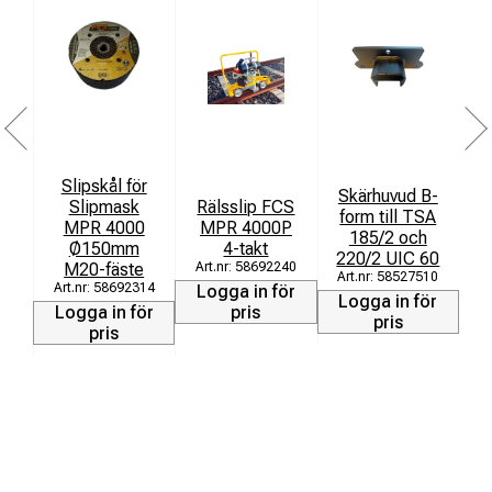
Slipskål för
Skärhuvud B-
R
Slipmask
Rälsslip FCS
form till TSA
MPR 4000
MPR 4000P
185/2 och
(
Ø150mm
4-takt
220/2 UIC 60
M20-fäste
58692240
58527510
58692314
Logga in för
Logga in för
L
Logga in för
pris
pris
pris