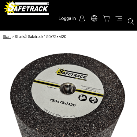
Logga in
Start
/
Slipskål Safetrack 150x73xM20