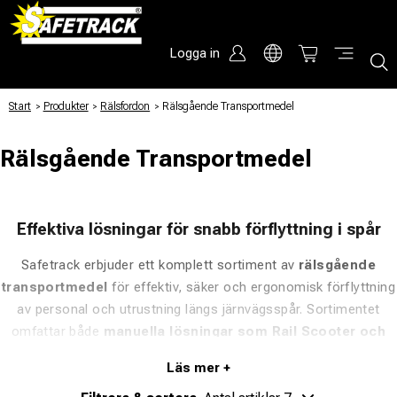
Logga in
Start
/
Produkter
/
Rälsfordon
/
Rälsgående Transportmedel
Rälsgående Transportmedel
Effektiva lösningar för snabb förflyttning i spår
Safetrack erbjuder ett komplett sortiment av
rälsgående
transportmedel
för effektiv, säker och ergonomisk förflyttning
av personal och utrustning längs järnvägsspår. Sortimentet
omfattar både
manuella lösningar som Rail Scooter och
Load Scooter
, samt
eldrivna Railscooters
för längre
räckvidd och högre kapacitet.