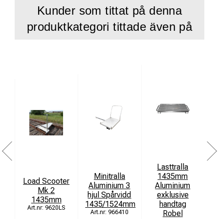
Kunder som tittat på denna
produktkategori tittade även på
Lasttralla
L
Minitralla
1435mm
Load Scooter
Aluminium 3
Aluminium
Mk 2
hjul Spårvidd
exklusive
Te
1435mm
1435/1524mm
handtag
9620LS
966410
Robel