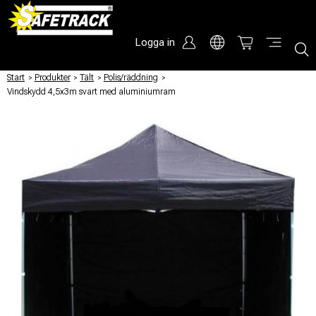
Logga in
Start
/
Produkter
/
Tält
/
Polis/räddning
/
Vindskydd 4,5x3m svart med aluminiumram