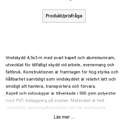
Produkt/prisfråga
Vindskydd 4,5x3 m med svart kapell och aluminiumram,
utvecklat för tillfälligt skydd vid arbete, evenemang och
fältbruk. Konstruktionen är framtagen för hög styrka och
hållbarhet samtidigt som vindskyddet är relativt lätt och
smidigt att hantera, transportera och förvara.
Kapell och sidoväggar är tillverkade i 500 gsm polyester
med PVC-beläggning på insidan. Materialet är helt
vattentätt, antimögelbehandlat och har multisydda
sömmar med värmeförseglad tejp för extra skydd.
Läs mer ...
Vindskyddet levereras komplett med ram, kapell och