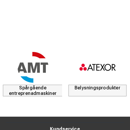
sidoväggar.
Egenskaper:
500 gsm polyester med PVC-beläggning på insidan
Vattentätt, antimögelbehandlat material med
värmeförseglade sömmar
Levereras komplett med ram, kapell och sidoväggar
Finns även i blå, grön, röd och vit
37 mm bottenbalk på yttre ben
Ramvikt: 34 kg, kapellvikt: 8,8 kg, gavelvikt: 14 kg
Spårgående
Belysningsprodukter
entreprenadmaskiner
Mått hopfällt: 155 x 25 x 40 cm
Märkning med logotyp finns som tillval mot extra
kostnad
Kundservice