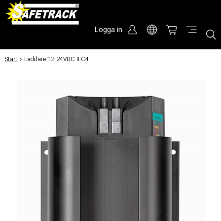
Logga in
Start
/
Laddare 12-24VDC ILC4