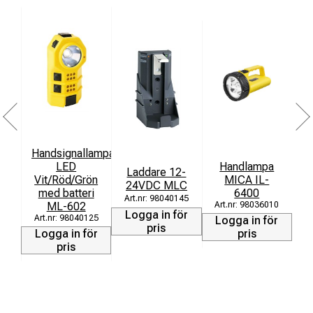
Handsignallampa
LED
Handlampa
Laddare 12-
Vit/Röd/Grön
MICA IL-
24VDC MLC
M
med batteri
6400
98040145
ML-602
98036010
Logga in för
L
98040125
Logga in för
pris
Logga in för
pris
pris