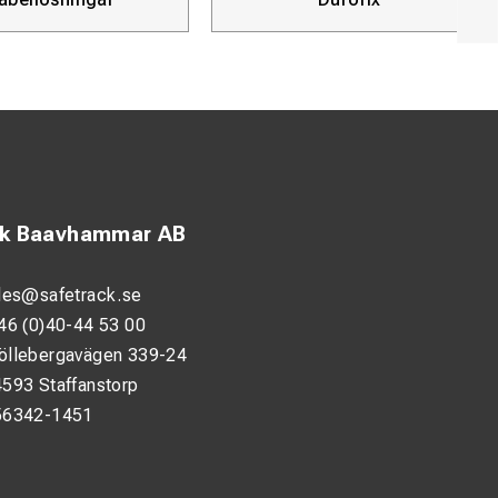
ck Baavhammar AB
les@safetrack.se
46 (0)40-44 53 00
öllebergavägen 339-24
593 Staffanstorp
56342-1451