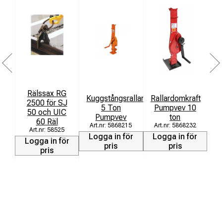
Rälssax RG
Kuggstångsrallardomkraft
Rallardomkraft
2500 för SJ
5 Ton
Pumpvev 10
d
50 och UIC
Pumpvev
ton
60 Räl
5868215
5868232
58525
Logga in för
Logga in för
L
Logga in för
pris
pris
pris