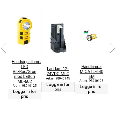
Handsignallampa
LED
Handlampa
L
Laddare 12-
Vit/Röd/Grön
MICA IL-640
24VDC MLC
med batteri
EM
98040145
ML-602
98040105
Logga in för
98040125
Logga in för
L
pris
Logga in för
pris
pris