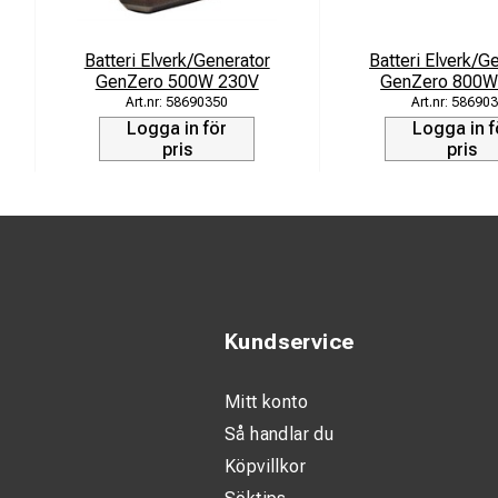
Kylsystem:
Cylindervol
Batteri Elverk/Generator
Batteri Elverk/G
GenZero 500W 230V
GenZero 800W
Bränsleförb
58690350
586903
Bränsletank
Logga in för
Logga in f
pris
pris
Autonomi @
Ljudnivå:
72
EU utsläpp
Batterispän
CO2 utsläpp
Kundservice
Generator:
Mitt konto
Varumärke /
Så handlar du
Nominell sp
Köpvillkor
Frekvens:
5