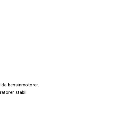
ylda bensinmotorer.
atorer stabil