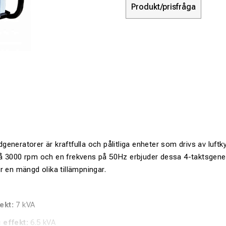
Produkt/prisfråga
eneratorer är kraftfulla och pålitliga enheter som drivs av luftk
å 3000 rpm och en frekvens på 50Hz erbjuder dessa 4-taktsgener
r en mängd olika tillämpningar.
ekt:
7 kVA
 effekt:
6.5 kVA