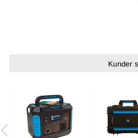
Effekt:
4kVA
Ampere kont
Dimensioner:
Mått (LxBxH
Vikt inkl. o
Kunder s
Vikt inkl. o
Motor:
Varumärke /
Max effekt:
Effekt:
8.2 k
Bränsle:
Ben