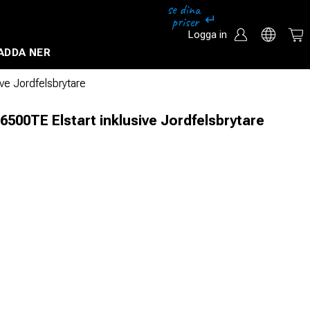
Logga in
ADDA NER
Säkerhetssystem och övervakningssystem
ve Jordfelsbrytare
500TE Elstart inklusive Jordfelsbrytare