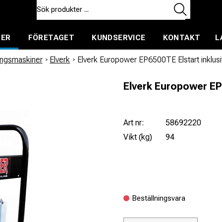
TER
FÖRETAGET
KUNDSERVICE
KONTAKT
L
ent för uthyrning
ingsmaskiner
/
Elverk
/
Elverk Europower EP6500TE Elstart inklusi
Elverk Europower EP6
Art nr:
58692220
Vikt (kg)
94
Beställningsvara