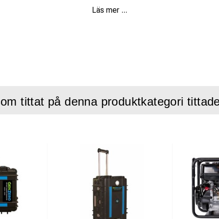
Läs mer ...
 @ 1~230V 6.5kVA @ 3~400V
inuerlig:
17A @ 1~230V 9.4A @ 3~400V
):
83 x 51 x 56 cm
lja (plus kylvätska om vattenkyld), utan bränsle:
94 kg
om tittat på denna produktkategori tittad
lja (plus kylvätska om vattenkyld) + bränsle:
99 kg
 Typ:
Honda GX390 UT2-VXE9
11.1 hästkrafter (HP)
W max. (3000 rpm), 1-cylinder
sin