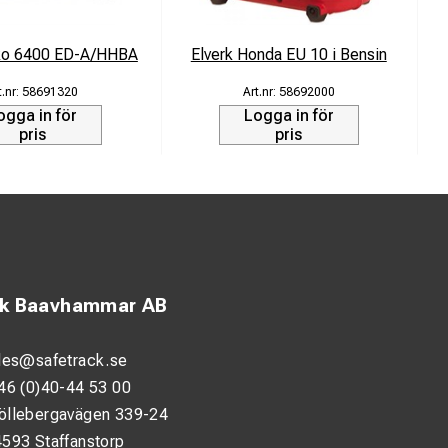
ko 6400 ED-A/HHBA
Elverk Honda EU 10 i Bensin
58691320
58692000
ogga in för
Logga in för
pris
pris
ck Baavhammar AB
les@safetrack.se
46 (0)40-44 53 00
öllebergavägen 339-24
593 Staffanstorp