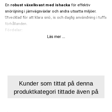
En
robust växelkvast med ishacka
för effektiv
snöröjning i järnvägsväxlar och andra utsatta miljöer.
Utvecklad för att klara snö, is och daglig användning i tuffa
förhållanden.
Fördelar:
Läs mer ...
Kraftig borst
– 210 mm långa borst i 2 rader för effektiv
snöröjning
Integrerad ishacka / ispigg
– bryter enkelt is i växlar
och spår
Slitstark konstruktion
– klarar hård användning i
vintermiljö
Kunder som tittat på denna
Ergonomiskt skaft (1,8 m)
– bekväm och effektiv
produktkategori tittade även på
arbetsställning
Mångsidig användning
– fungerar som snökvast,
växelborste och snösop