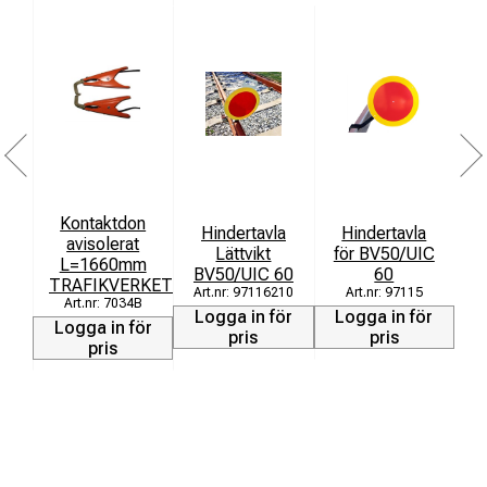
Beskrivning:
Denna växelkvast med ishacka är framtagen för
professionell användning inom järnväg, industri och
vinterunderhåll. Kombinationen av kraftig borste och
integrerad ispigg gör det enkelt att både sopa bort snö
och bryta upp hård is i växlar.
Med 210 mm långa borst i två rader får du en effektiv och
kontrollerad rengöring även i trånga utrymmen. Det långa
Kontaktdon
S
Hindertavla
Hindertavla
avisolerat
f
skaftet på 1,8 meter ger bra räckvidd och minskar
Lättvikt
för BV50/UIC
L=1660mm
r
belastningen vid arbete under längre pass.
BV50/UIC 60
60
TRAFIKVERKET
97116210
97115
Produkten används ofta som snöborste, snökvast eller
7034B
Logga in för
Logga in för
Logga in för
L
växelborste och är ett pålitligt val för dagligt underhåll av
pris
pris
pris
spår och växlar.
Tekniska specifikationer:
Borstlängd: 210 mm
Antal rader: 2