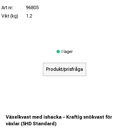
Art nr:
96805
Vikt (kg)
1.2
I lager
Produkt/prisfråga
Växelkvast med ishacka – Kraftig snökvast för
växlar (5HD Standard)